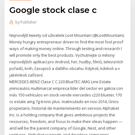
Google stock clase c
by
Publisher
Nejnovější tweety od uživatele Loot Mountain (@LootMountain).
Money hungry entrepreneur driven to find the most fool proof
ways of making money online. Through testing and research I
will promote only the best products. Vychutnejte si miliony
nejnovějších aplikací pro Android, her, hudby, filmů, televizních
pořadů, knih, časopisů a dalšího obsahu. Kdykoli, kdekoli a v
jakémkoli zařízení.
MERCEDES-BENZ Clase C C 220 BlueTEC AMG Line Estate
¡minoautos multimarca! empresa líder del sector en galicia con
más 150 vehículos en stock vende mercedes c220 bluetec 170
cv estate amg 7g-tronic plus. matriculado en nov-2014, Único
propietario, historial de mantenimiento en servicio Alphabet
Inc. is a holding company that gives ambitious projects the
resources, freedom, and focus to make their ideas happen —
and will be the parent company of Google, Nest, and other
ventures. Alphabet supports and develops companies