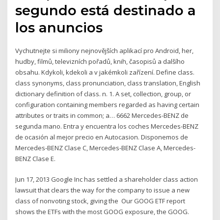
segundo está destinado a
los anuncios
Vychutnejte si miliony nejnovějších aplikací pro Android, her,
hudby, filmů, televizních pořadů, knih, časopisů a dalšího
obsahu. Kdykoli, kdekoli a v jakémkoli zařízení. Define class.
class synonyms, class pronunciation, class translation, English
dictionary definition of class. n. 1. A set, collection, group, or
configuration containing members regarded as having certain
attributes or traits in common; a… 6662 Mercedes-BENZ de
segunda mano. Entra y encuentra los coches Mercedes-BENZ
de ocasión al mejor precio en Autocasion. Disponemos de
Mercedes-BENZ Clase C, Mercedes-BENZ Clase A, Mercedes-
BENZ Clase E.
Jun 17, 2013 Google Inc has settled a shareholder class action
lawsuit that clears the way for the company to issue a new
class of nonvoting stock, giving the Our GOOG ETF report
shows the ETFs with the most GOOG exposure, the GOOG.