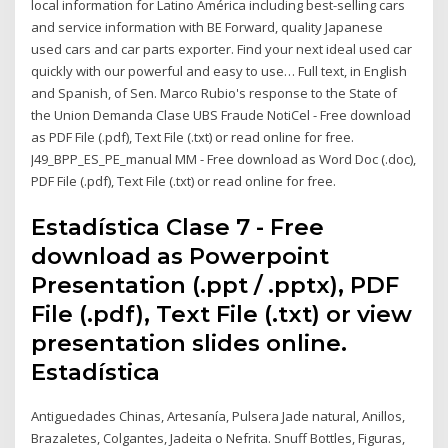
local information for Latino América including best-selling cars
and service information with BE Forward, quality Japanese
used cars and car parts exporter. Find your next ideal used car
quickly with our powerful and easy to use… Full text, in English
and Spanish, of Sen. Marco Rubio's response to the State of
the Union Demanda Clase UBS Fraude NotiCel - Free download
as PDF File (.pdf), Text File (.txt) or read online for free.
J49_BPP_ES_PE_manual MM - Free download as Word Doc (.doc),
PDF File (.pdf), Text File (.txt) or read online for free.
Estadística Clase 7 - Free
download as Powerpoint
Presentation (.ppt / .pptx), PDF
File (.pdf), Text File (.txt) or view
presentation slides online.
Estadística
Antiguedades Chinas, Artesanía, Pulsera Jade natural, Anillos,
Brazaletes, Colgantes, Jadeita o Nefrita. Snuff Bottles, Figuras,