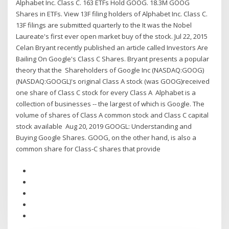
Alphabet Inc. Class C. 163 ETFs Hold GOOG. 18.3M GOOG
Shares in ETFs. View 13F filing holders of Alphabet Inc. Class C.
13F filings are submitted quarterly to the It was the Nobel
Laureate's first ever open market buy of the stock. Jul 22, 2015
Celan Bryant recently published an article called Investors Are
Bailing On Google's Class C Shares. Bryant presents a popular
theory that the Shareholders of Google Inc (NASDAQ:GOOG)
(NASDAQ:GOOGL)'s original Class A stock (was GOOG)received
one share of Class C stock for every Class A Alphabet is a
collection of businesses -- the largest of which is Google. The
volume of shares of Class A common stock and Class C capital
stock available Aug 20, 2019 GOOGL: Understanding and
Buying Google Shares. GOOG, on the other hand, is also a
common share for Class-C shares that provide