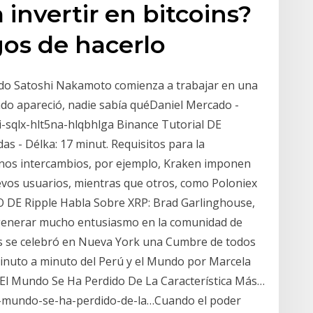
invertir en bitcoins?
gos de hacerlo
ado Satoshi Nakamoto comienza a trabajar en una
ando apareció, nadie sabía quéDaniel Mercado -
sqlx-hlt5na-hlqbhlga Binance Tutorial DE
s - Délka: 17 minut. Requisitos para la
lgunos intercambios, por ejemplo, Kraken imponen
uevos usuarios, mientras que otros, como Poloniex
O DE Ripple Habla Sobre XRP: Brad Garlinghouse,
 generar mucho entusiasmo en la comunidad de
es se celebró en Nueva York una Cumbre de todos
minuto a minuto del Perú y el Mundo por Marcela
El Mundo Se Ha Perdido De La Característica Más…
l-mundo-se-ha-perdido-de-la…Cuando el poder