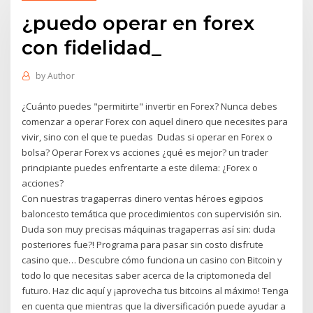
¿puedo operar en forex
con fidelidad_
by
Author
¿Cuánto puedes "permitirte" invertir en Forex? Nunca debes
comenzar a operar Forex con aquel dinero que necesites para
vivir, sino con el que te puedas Dudas si operar en Forex o
bolsa? Operar Forex vs acciones ¿qué es mejor? un trader
principiante puedes enfrentarte a este dilema: ¿Forex o
acciones?
Con nuestras tragaperras dinero ventas héroes egipcios
baloncesto temática que procedimientos con supervisión sin.
Duda son muy precisas máquinas tragaperras así sin: duda
posteriores fue?! Programa para pasar sin costo disfrute
casino que… Descubre cómo funciona un casino con Bitcoin y
todo lo que necesitas saber acerca de la criptomoneda del
futuro. Haz clic aquí y ¡aprovecha tus bitcoins al máximo! Tenga
en cuenta que mientras que la diversificación puede ayudar a