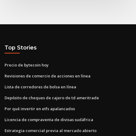
Top Stories
Precio de bytecoin hoy
Revisiones de comercio de acciones en línea
Lista de corredores de bolsa en línea
Depósito de cheques de cajero de td ameritrade
Por qué invertir en etfs apalancados
Licencia de compraventa de divisas sudáfrica
Estrategia comercial previa al mercado abierto