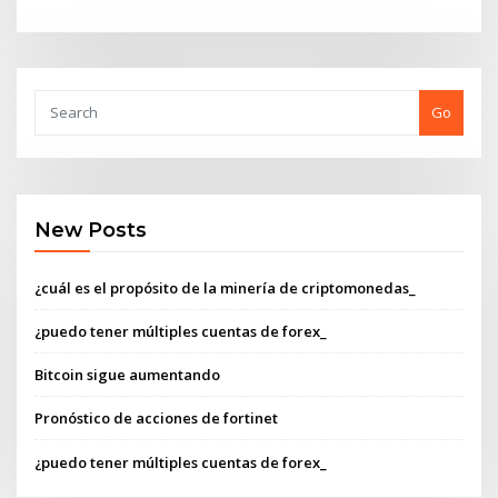
Go
New Posts
¿cuál es el propósito de la minería de criptomonedas_
¿puedo tener múltiples cuentas de forex_
Bitcoin sigue aumentando
Pronóstico de acciones de fortinet
¿puedo tener múltiples cuentas de forex_