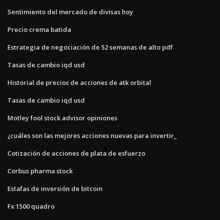
Sentimiento del mercado de divisas hoy
Precio crema batida
Estrategia de negociación de 52 semanas de alto pdf
Tasas de cambio iqd usd
Historial de precios de acciones de atk orbital
Tasas de cambio iqd usd
Motley fool stock advisor opiniones
¿cuáles son las mejores acciones nuevas para invertir_
Cotización de acciones de plata de esfuerzo
Corbus pharma stock
Estafas de inversión de bitcoin
Fx 1500 quadro