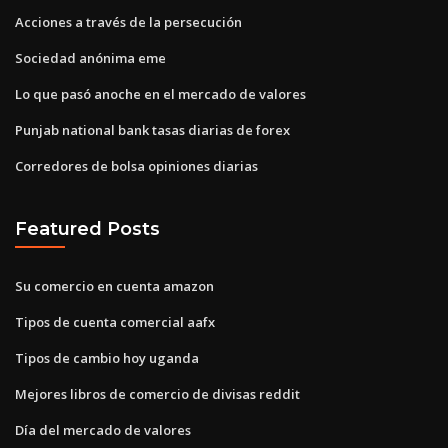
Acciones a través de la persecución
Sociedad anónima eme
Lo que pasó anoche en el mercado de valores
Punjab national bank tasas diarias de forex
Corredores de bolsa opiniones diarias
Featured Posts
Su comercio en cuenta amazon
Tipos de cuenta comercial aafx
Tipos de cambio hoy uganda
Mejores libros de comercio de divisas reddit
Día del mercado de valores