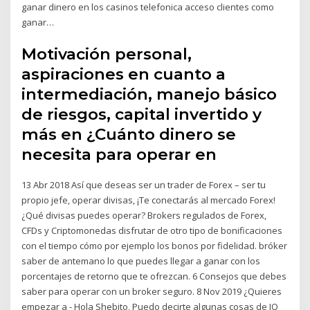
ganar dinero en los casinos telefonica acceso clientes como
ganar…
Motivación personal,
aspiraciones en cuanto a
intermediación, manejo básico
de riesgos, capital invertido y
más en ¿Cuánto dinero se
necesita para operar en
13 Abr 2018 Así que deseas ser un trader de Forex – ser tu
propio jefe, operar divisas, ¡Te conectarás al mercado Forex!
¿Qué divisas puedes operar? Brokers regulados de Forex,
CFDs y Criptomonedas disfrutar de otro tipo de bonificaciones
con el tiempo cómo por ejemplo los bonos por fidelidad. bróker
saber de antemano lo que puedes llegar a ganar con los
porcentajes de retorno que te ofrezcan. 6 Consejos que debes
saber para operar con un broker seguro. 8 Nov 2019 ¿Quieres
empezar a - Hola Shebito, Puedo decirte algunas cosas de IQ