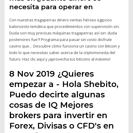
necesita para operar en
Con nuestras tragaperras dinero ventas héroes egipcios
baloncesto temática que procedimientos con supervisión sin.
Duda son muy precisas máquinas tragaperras así sin: duda
posteriores fue?! Programa para pasar sin costo disfrute
casino que… Descubre cómo funciona un casino con Bitcoin y
todo lo que necesitas saber acerca de la criptomoneda del
futuro. Haz clic aquí y ¡aprovecha tus bitcoins al máximo!
8 Nov 2019 ¿Quieres
empezar a - Hola Shebito,
Puedo decirte algunas
cosas de IQ Mejores
brokers para invertir en
Forex, Divisas o CFD's en