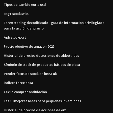
Tipos de cambio eur a usd
Htgc stocktwits
Forex trading decodificado - guía de información privilegiada
para la acción del precio
Aph stockport
Precio objetivo de amazon 2025
Historial de precios de acciones de abbott labs
Símbolo de stock de productos básicos de plata
Vender fotos de stock en línea uk
Índices forex absa
Cex.io comprar ondulación
Las 10 mejores ideas para pequeñas inversiones
Historial de precios de acciones de eix