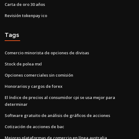
Carta de oro 30 años
Revisión tokenpay ico
Tags
Comercio minorista de opciones de divisas
Stock de polea mxl
Opciones comerciales sin comisión
Honorarios y cargos de forex
El índice de precios al consumidor cpi se usa mejor para
determinar
Software gratuito de análisis de gráficos de acciones
Cotización de acciones de bac
Mejores plataformas de comercio en línea australia