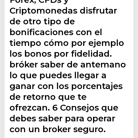
Criptomonedas disfrutar
de otro tipo de
bonificaciones con el
tiempo cómo por ejemplo
los bonos por fidelidad.
bróker saber de antemano
lo que puedes llegar a
ganar con los porcentajes
de retorno que te
ofrezcan. 6 Consejos que
debes saber para operar
con un broker seguro.