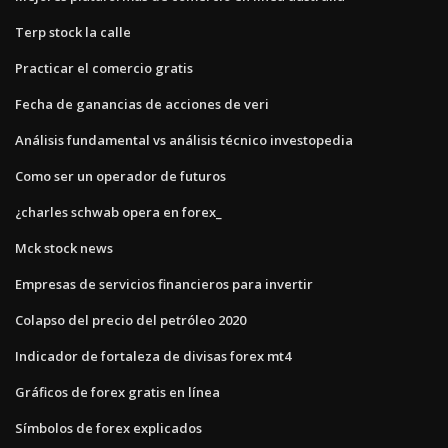
Terp stock la calle
Practicar el comercio gratis
Fecha de ganancias de acciones de veri
Análisis fundamental vs análisis técnico investopedia
Como ser un operador de futuros
¿charles schwab opera en forex_
Mck stock news
Empresas de servicios financieros para invertir
Colapso del precio del petróleo 2020
Indicador de fortaleza de divisas forex mt4
Gráficos de forex gratis en línea
Símbolos de forex explicados