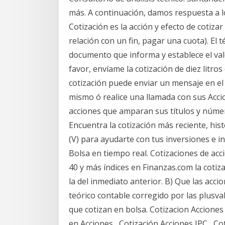
más. A continuación, damos respuesta a l
Cotización es la acción y efecto de cotiza
relación con un fin, pagar una cuota). El 
documento que informa y establece el valo
favor, envíame la cotización de diez litros 
cotización puede enviar un mensaje en el
mismo ó realice una llamada con sus Acc
acciones que amparan sus títulos y númer
Encuentra la cotización más reciente, histo
(V) para ayudarte con tus inversiones e i
Bolsa en tiempo real. Cotizaciones de acc
40 y más índices en Finanzas.com la cotizac
la del inmediato anterior. B) Que las acci
teórico contable corregido por las plusval
que cotizan en bolsa. Cotizacion Accione
en Acciones , Cotización Acciones IPC , C