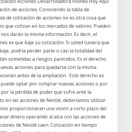
otización Acciones Desarrolladora Homex Hoy Aquí
ción de acciones. Conociendo la tabla de
bla de cotización de acciones no es otra cosa que
es que cotizan en los mercados de valores. Pueden
nos darán la misma información. Es decir, el
nes es que baje su cotización. Si usted tuviera que
aje, podría perder parte o casi la totalidad del
stán sometidas a riesgos parecidos. Es el derecho
r nuevas acciones para quedarse con la misma
oseían antes de la ampliación . Este derecho es
a puede optar por comprar nuevas acciones o por
or la pérdida de poder que sufre ante la
to en las acciones de Nestlé, deberíamos utilizar
nos proporcionaran una visión a corto plazo del
anar dinero operando al alza con las acciones de
 acciones de Nestlé caen. Cotización en tiempo