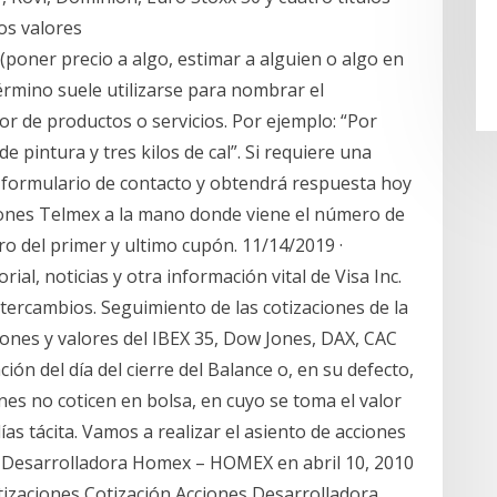
os valores
r (poner precio a algo, estimar a alguien o algo en
término suele utilizarse para nombrar el
r de productos o servicios. Por ejemplo: “Por
de pintura y tres kilos de cal”. Si requiere una
 formulario de contacto y obtendrá respuesta hoy
iones Telmex a la mano donde viene el número de
o del primer y ultimo cupón. 11/14/2019 ·
rial, noticias y otra información vital de Visa Inc.
ntercambios. Seguimiento de las cotizaciones de la
iones y valores del IBEX 35, Dow Jones, DAX, CAC
ión del día del cierre del Balance o, en su defecto,
ones no coticen en bolsa, en cuyo se toma el valor
ías tácita. Vamos a realizar el asiento de acciones
s Desarrolladora Homex – HOMEX en abril 10, 2010
otizaciones Cotización Acciones Desarrolladora